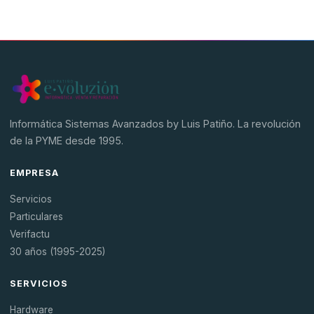
Hardware
Software
SAGE
BDP
Informática Sistemas Avanzados by Luis Patiño. La revolución
de la PYME desde 1995.
EMPRESA
Servicios
Particulares
Verifactu
30 años (1995-2025)
SERVICIOS
Hardware